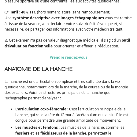
blessure sportive ou d’une contrainte liée aux activités quotidiennes.
👉
Tarif : 40 € TTC
(hors nomenclature, sans remboursement).
Une
synthèse descriptive avec images échographiques
vous est remise
à l’issue de la séance, afin d’éclairer votre suivi kinésithérapique et, si
nécessaire, de partager ces informations avec votre médecin traitant.
⚠️ Cet examen n’a pas de valeur diagnostique médicale : il s’agit d’un
outil
d’évaluation fonctionnelle
pour orienter et affiner la rééducation.
Prendre rendez-vous
ANATOMIE DE LA HANCHE
La hanche est une articulation complexe et très sollicitée dans la vie
quotidienne, notamment lors de la marche, de la course ou de la montée
des escaliers. Voici les structures principales de la hanche que
l’échographie permet d’analyser :
L’articulation coxo-fémorale
: C’est l’articulation principale de la
hanche, qui relie la tête du fémur à l’acétabulum du bassin. Elle est
conçue pour permettre une grande amplitude de mouvement.
Les muscles et tendons
: Les muscles de la hanche, comme les
fessiers
et les
fléchisseurs de la hanche
, permettent le